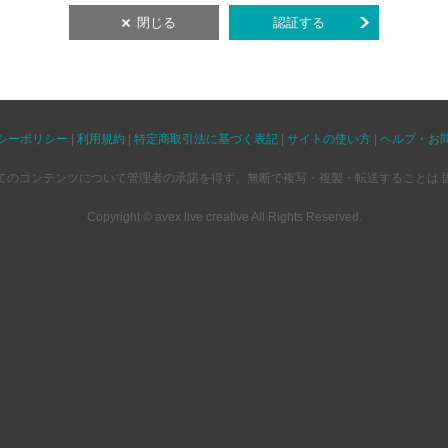
閉じる
認証する
シーポリシー
|
利用規約
|
特定商取引法に基づく表記
|
サイトの使い方
|
ヘルプ・お
てのコンテンツについて管理者の承諾を得ず、無断で複写・複製・転送することは 
Copyright © avex live creative All Rights Reserved.