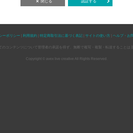
閉じる
認証する
シーポリシー
|
利用規約
|
特定商取引法に基づく表記
|
サイトの使い方
|
ヘルプ・お
てのコンテンツについて管理者の承諾を得ず、無断で複写・複製・転送することは 
Copyright © avex live creative All Rights Reserved.